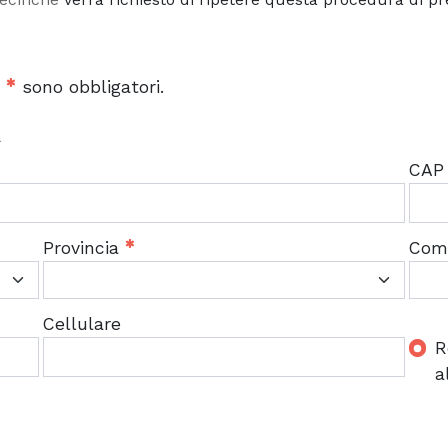
o
sono obbligatori.
A
CA
Provincia
Com
Cellulare
R
a