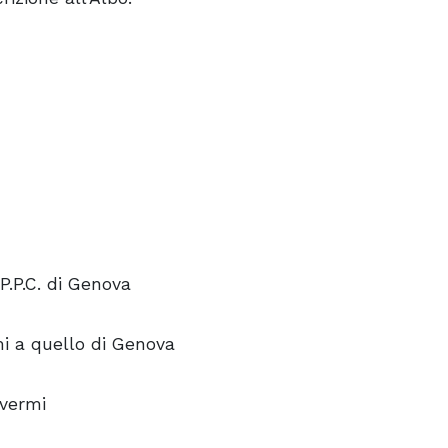
 P.P.C. di Genova
mi a quello di Genova
ivermi