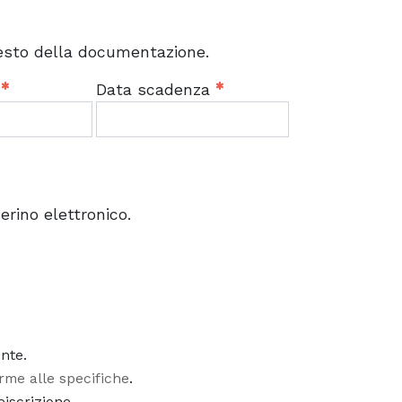
resto della documentazione.
o
Data scadenza
rino elettronico.
nte.
rme alle specifiche
.
iscrizione.