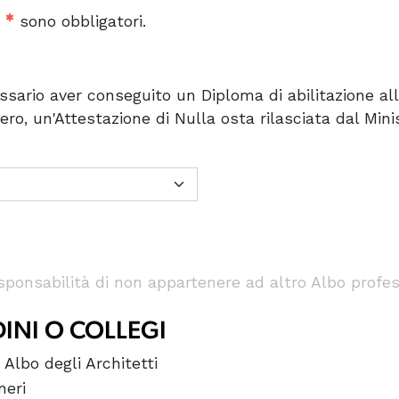
o
sono obbligatori.
essario aver conseguito un Diploma di abilitazione alla
tero, un'Attestazione di Nulla osta rilasciata dal Mini
ponsabilità di non appartenere ad altro Albo professi
DINI O COLLEGI
 Albo degli Architetti
neri