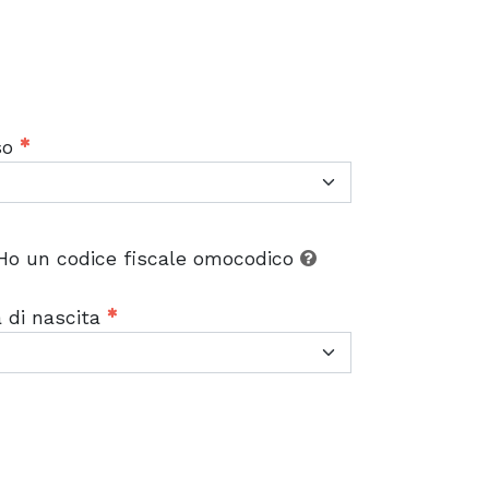
so
Ho un codice fiscale omocodico
à di nascita