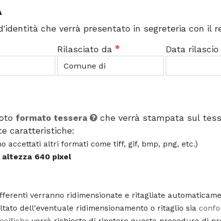
À
'identità che verrà presentato in segreteria con il 
Rilasciato da
Data rilasci
foto
formato tessera
che verrà stampata sul tesse
te caratteristiche:
 accettati altri formati come tiff, gif, bmp, png, etc.)
 altezza 640 pixel
fferenti verranno ridimensionate e ritagliate automaticame
ultato dell'eventuale ridimensionamento o ritaglio sia
confo
ecifiche
verrà richiesto di ripetere questa procedura di pre