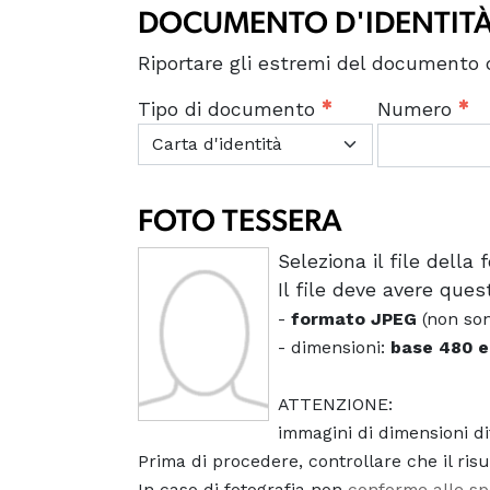
DOCUMENTO D'IDENTIT
Riportare gli estremi del documento d
Tipo di documento
Numero
FOTO TESSERA
Seleziona il file della 
Il file deve avere ques
-
formato JPEG
(non sono
- dimensioni:
base 480 e
ATTENZIONE:
immagini di dimensioni di
Prima di procedere, controllare che il ris
In caso di fotografia non
conforme alle sp